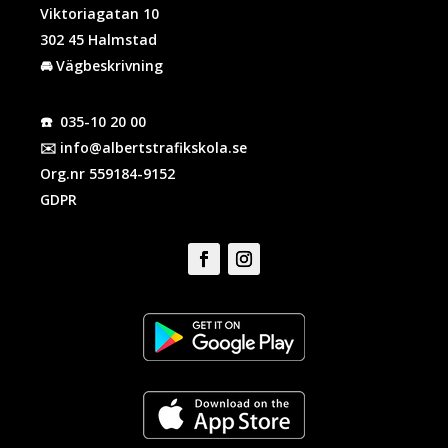
Viktoriagatan 10
302 45 Halmstad
🚘
Vägbeskrivning
☎️
035-10 20 00
✉️
info@albertstrafikskola.se
Org.nr 559184-9152
GDPR